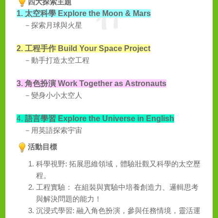
四大探索主題
1.
太空科學
Explore the Moon & Mars
－探索月球與火星
2.
工程手作
Build Your Space Project
－動手打造太空工程
3.
角色扮演
Work Together as Astronauts
－變身小小太空人
4.
語言學習
Explore the Universe in English
－用英語探索宇宙
活動目標
科學視野
:
拓展思維領域，體驗壯觀又科學的太空歷
程。
工程實驗：
在組裝與實驗中培養創造力、邏輯思考
與解決問題的能力！
沉浸式學習
:
融入角色扮演，參與任務情境，靈活運